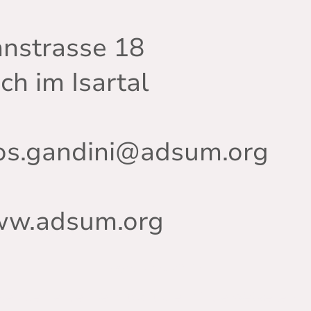
hnstrasse 18
ch im Isartal
los.gandini@adsum.org
www.adsum.org
Verantwortlich:
agen Sie hier den Verantwortlichen für die Webseiten-In