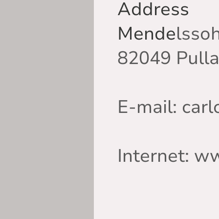
Address
Mende
lsso
82049 Pulla
E-mail: car
Internet: 
Bitte tr