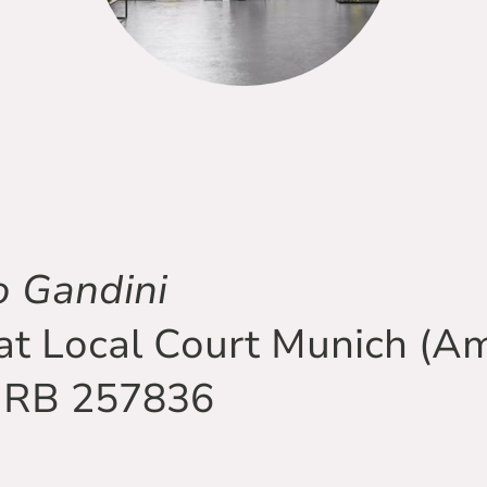
o Gandini
at Local Court Munich (Am
HRB 257836